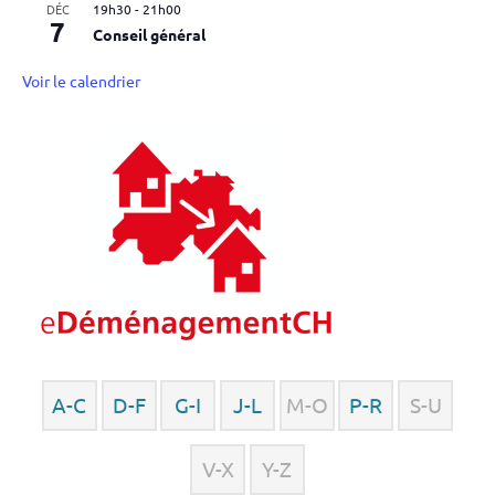
DÉC
19h30
-
21h00
7
Conseil général
Voir le calendrier
A-C
D-F
G-I
J-L
M-O
P-R
S-U
V-X
Y-Z