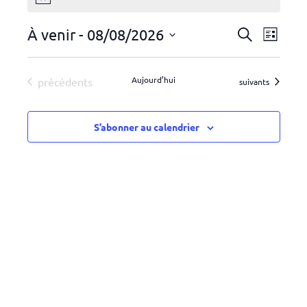
Notice
Recherche
Navig
À venir
 - 
08/08/2026
Recherche
Liste
de
et
Sélectionnez
vues
une
navigation
Évènements
Aujourd’hui
précédents
Évènements
suivants
Évène
date.
de
vues
S’abonner au calendrier
Évènemen