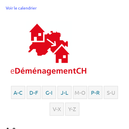
Voir le calendrier
A-C
D-F
G-I
J-L
M-O
P-R
S-U
V-X
Y-Z