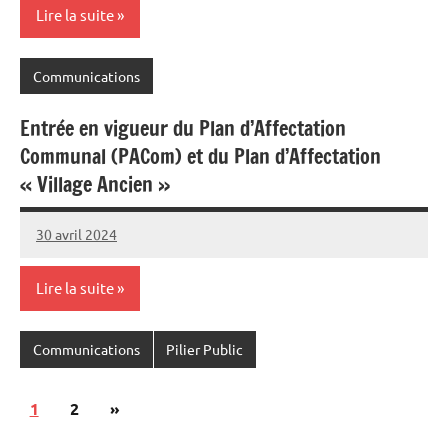
Lire la suite
Communications
Entrée en vigueur du Plan d’Affectation
Communal (PACom) et du Plan d’Affectation
« Village Ancien »
30 avril 2024
Commune
Lire la suite
Communications
Pilier Public
Pagination
Articles
1
2
»
des
suivants