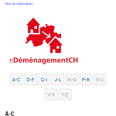
Voir le calendrier
A-C
D-F
G-I
J-L
M-O
P-R
S-U
V-X
Y-Z
A-C