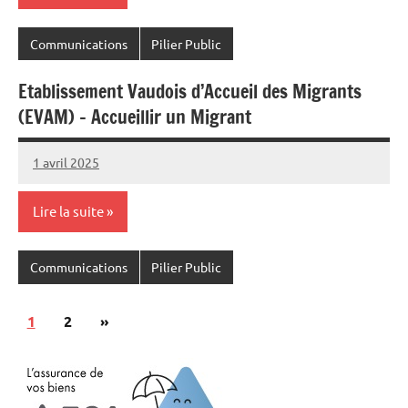
Communications
Pilier Public
Etablissement Vaudois d’Accueil des Migrants
(EVAM) – Accueillir un Migrant
1 avril 2025
Commune
Lire la suite
Communications
Pilier Public
Pagination
Articles
1
2
»
des
suivants
publications