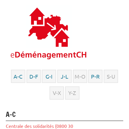
A-C
D-F
G-I
J-L
M-O
P-R
S-U
V-X
Y-Z
A-C
Centrale des solidarités (0800 30