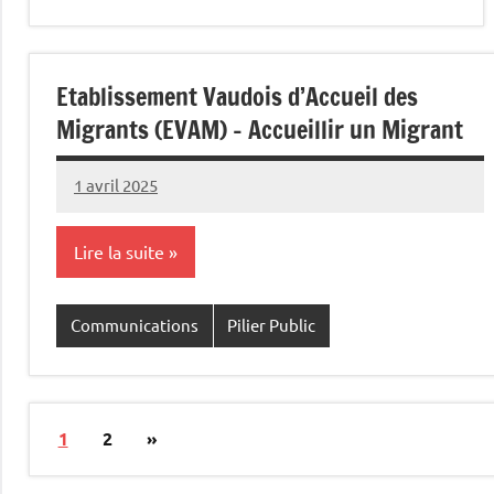
Etablissement Vaudois d’Accueil des
Migrants (EVAM) – Accueillir un Migrant
1 avril 2025
Commune
Lire la suite
Communications
Pilier Public
Pagination
Articles
1
2
»
des
suivants