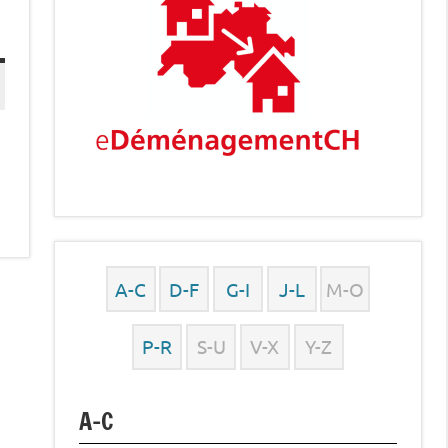
A-C
D-F
G-I
J-L
M-O
P-R
S-U
V-X
Y-Z
A-C