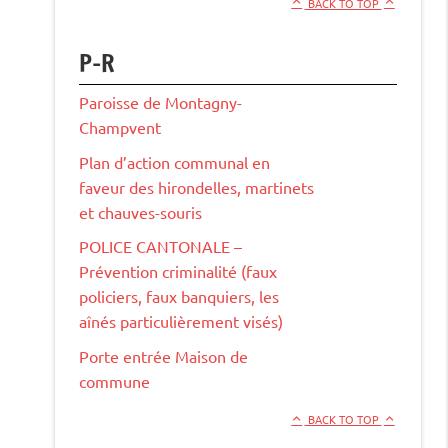
BACK TO TOP
P-R
Paroisse de Montagny-
Champvent
Plan d’action communal en
faveur des hirondelles, martinets
et chauves-souris
POLICE CANTONALE –
Prévention criminalité (faux
policiers, faux banquiers, les
aînés particulièrement visés)
Porte entrée Maison de
commune
BACK TO TOP